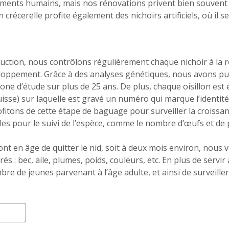
âtiments humains, mais nos rénovations privent bien souvent l
crécerelle profite également des nichoirs artificiels, où il s
duction, nous contrôlons régulièrement chaque nichoir à la 
eloppement. Grâce à des analyses génétiques, nous avons pu 
zone d’étude sur plus de 25 ans. De plus, chaque oisillon est
isse) sur laquelle est gravé un numéro qui marque l’identité d
rofitons de cette étape de baguage pour surveiller la croissan
les pour le suivi de l’espèce, comme le nombre d’œufs et de p
t en âge de quitter le nid, soit à deux mois environ, nous v
és : bec, aile, plumes, poids, couleurs, etc. En plus de serv
e de jeunes parvenant à l’âge adulte, et ainsi de surveiller l