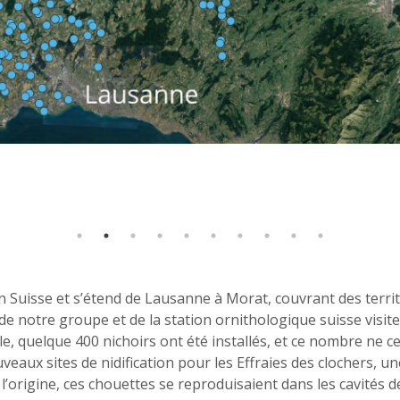
ne, nous étudions l’Effraie des clochers sur une zone d'étud
lacement d'un ou de plusieurs nichoirs. Map data © Google 
 Suisse et s’étend de Lausanne à Morat, couvrant des territ
 notre groupe et de la station ornithologique suisse visite
lle, quelque 400 nichoirs ont été installés, et ce nombre ne
veaux sites de nidification pour les Effraies des clochers, u
l’origine, ces chouettes se reproduisaient dans les cavités d