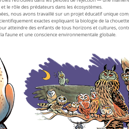
proies retrouvés dans les pelotes de réjection — une manière
ie et le rôle des prédateurs dans les écosystèmes.
nées, nous avons travaillé sur un projet éducatif unique co
cientifiquement exactes expliquant la biologie de la chouette 
pour atteindre des enfants de tous horizons et cultures, cont
s la faune et une conscience environnementale globale.