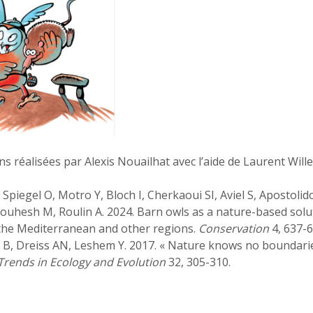
ns réalisées par Alexis Nouailhat avec l’aide de Laurent Will
Spiegel O, Motro Y, Bloch I, Cherkaoui SI, Aviel S, Apostoli
uhesh M, Roulin A. 2024. Barn owls as a nature-based soluti
d the Mediterranean and other regions.
Conservation
4, 637-6
 B, Dreiss AN, Leshem Y. 2017. « Nature knows no boundaries
Trends in Ecology and Evolution
32, 305-310.