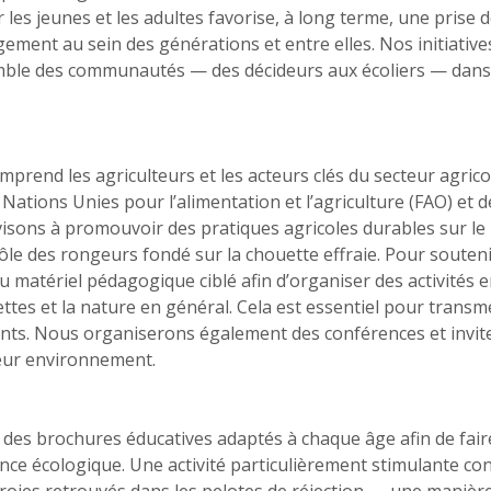
r les jeunes et les adultes favorise, à long terme, une prise
ement au sein des générations et entre elles. Nos initiativ
emble des communautés — des décideurs aux écoliers — dans 
mprend les agriculteurs et les acteurs clés du secteur agricol
s Nations Unies pour l’alimentation et l’agriculture (FAO) et d
visons à promouvoir des pratiques agricoles durables sur le
ôle des rongeurs fondé sur la chouette effraie. Pour souten
 matériel pédagogique ciblé afin d’organiser des activités en
ttes et la nature en général. Cela est essentiel pour tran
ts. Nous organiserons également des conférences et inviter
eur environnement.
des brochures éducatives adaptés à chaque âge afin de fair
nce écologique. Une activité particulièrement stimulante co