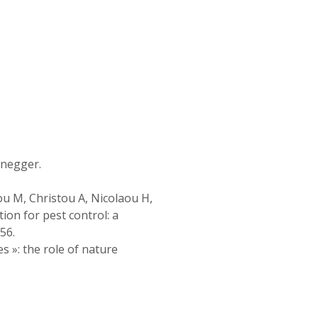
enegger.
dou M, Christou A, Nicolaou H,
on for pest control: a
56.
 »: the role of nature