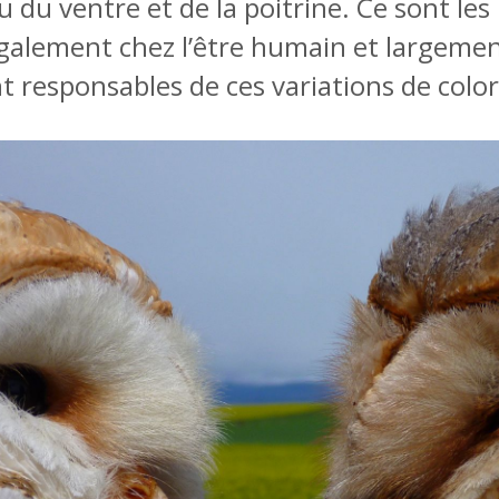
du ventre et de la poitrine. Ce sont les
galement chez l’être humain et largeme
t responsables de ces variations de colo