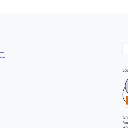
20
Gr
Rou
d’É