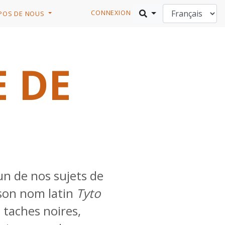
CONNEXION
POS DE NOUS
 DE
 un de nos sujets de
 son nom latin
Tyto
s taches noires,