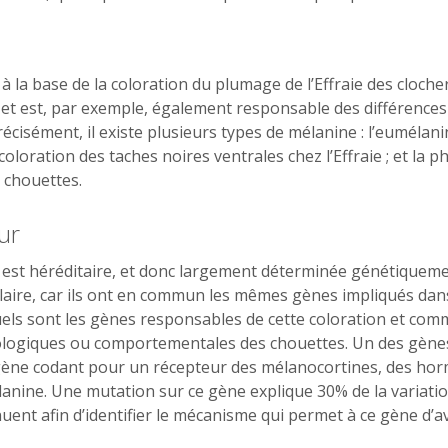
 la base de la coloration du plumage de l’Effraie des cloch
et est, par exemple, également responsable des différences
récisément, il existe plusieurs types de mélanine : l’euméla
oloration des taches noires ventrales chez l’Effraie ; et la
 chouettes.
ur
e est héréditaire, et donc largement déterminée génétiqueme
ilaire, car ils ont en commun les mêmes gènes impliqués dan
ls sont les gènes responsables de cette coloration et comme
siologiques ou comportementales des chouettes. Un des gèn
 gène codant pour un récepteur des mélanocortines, des hor
lanine. Une mutation sur ce gène explique 30% de la variatio
ent afin d’identifier le mécanisme qui permet à ce gène d’avo