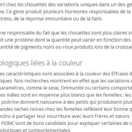
t chez les chouettes des variations uniques dans un des g
. Ce gène produit plusieurs hormones responsables de la r
tress, de la réponse immunitaire ou de la faim.
ne responsable du fait que les chouettes sont plus claires sur
uit une protéine dont la quantité peut varier en fonction de
quantité de pigments noirs ou roux produits lors de la croiss
ologiques liées à la couleur
 caractéristiques sont associées à la couleur des Effraies d
tiques. Nos recherches montrent en effet que les variations 
aramètres, comme le sexe, l’immunité ou certains comporte
les mâles sont en moyenne plus blancs que les femelles ; le
a poitrine donnent naissance à des petits qui produisent plus
andes taches noires chez les femelles reflètent leur bonne q
enclins à partager leur nourriture avec leurs frères et sœurs
e
POMC
sont de bons candidats pour expliquer certaines de c
siologiques et comportementales.